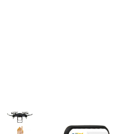
Важни моменти, ярки
резултати.
Представяйте бизнес идеите си с
висококачествени цветни разпечатки и
направете работата си открояваща се от
останалите.