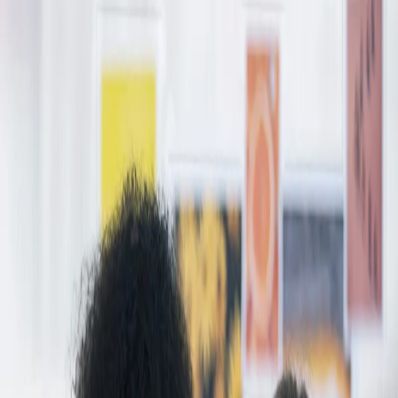
Home
/
Toners And Inks
/
Toners For Laser Printers