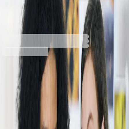
HP Toner CF401X, 201X, 2300
pages/5%, Cyan
3020101987
Barcode: 888793237991
€165.60
BGN 323.89
Buy
Capacity at 5% coverage [number of pages]
2300
2800
Toner colour
Black
Cyan
Magenta
Yellow
€165.60
BGN 323.89