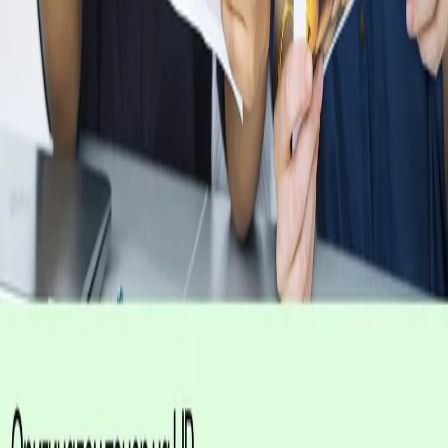
Легендарна
производителност
Доверете се на оригинален тонер на HP за
въздействащи разпечатки и изключителна
производителност на печата, на която
можете да разчитате.