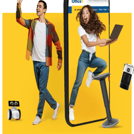
Рециклираното съдържание
има значение
Рециклираната пластмаса в касетите на HP
спомага за намаляване на пластмасовите
отпадъци.
1
Approximate average composite cyan, yellow, magenta
yield based on ISO/IEC 19798. Actual yield varies consid
erably based on content of printed pages and other factor
s. For details, see http://www.hp.com/go/learnaboutsuppli
es.
© Copyright 2026 HP Development Company, L.P. Инфо
рмацията, която се съдържа тук, подлежи на промяна б
ез предизвестие. Единствените гаранции за продуктите
и услугите на HP са указани изрично в съответните при
дружаващи ги документи за гаранция. Нищо от посоче
ното тук не следва да се тълкува като представляващо
допълнителна гаранция. HP не носи отговорност за тех
нически или редакционни грешки или пропуски в съдъ