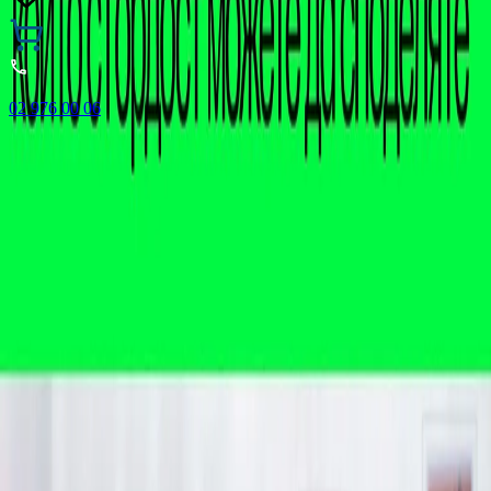
02 976 00 06
🎁 Buy 3 Faber-Castell products and get the cheapest one
FREE! Valid online only until 31.08.2026