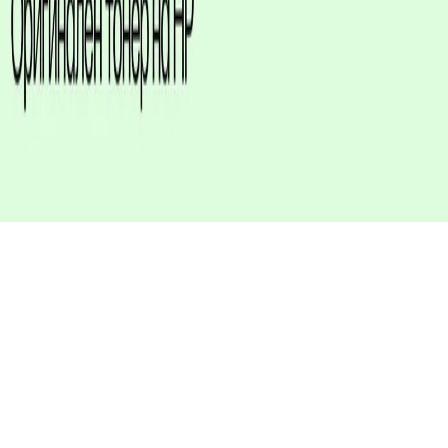
Надеждно, професионално
качество.
С оригиналния тонер на HP получавате
последователен, непрекъснат печат, който
Ви позволява да се съдредоточите върху
задачите си.