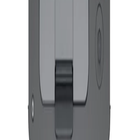
касети, които имат нов или повторно
използван чип или електронна схема
на HP. Тези принтери използват мерки
за динамична защита за блокиране на
касети с чип или електронна схема,
които не са на HP. Периодичните
актуализации на фърмуера ще
поддържат ефективността на тези
мерки и ще блокират касетите, които
преди са работили. Повторно
използвани чипове и електронни
схеми на НР дават възможност за
употреба на повторно използвани,
рециклирани и напълнени касети.