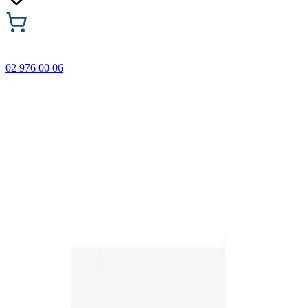
02 976 00 06
🎁 Buy 3 Faber-Castell products and get the cheapest one
FREE! Valid online only until 31.08.2026