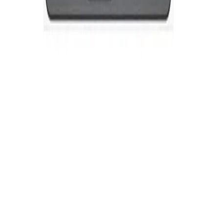
Професионален цвят и
скорост
Насладете се на високоскоростен
автоматичен двустранен цветен печат с
1
25 страници в минута.