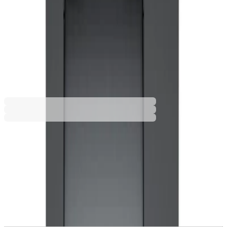
designated by the recipient. If the service is not
selected, the order will be delivered to the
entrance of the building.
€254.57
BGN 497.89
Buy
€254.57
BGN 497.89
Price with VAT