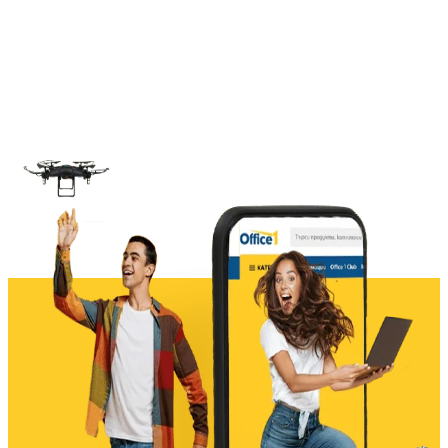
3
фалшифициране тонер.
Компактен и енергийно
ефективен дизайн