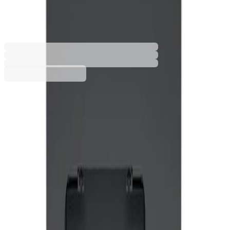
3202DW, color, A4
2103040010
Barcode: 196786388859
Additional services
The price is calculated in the cart
Installation
€60.00
The service is optional. Includes installation of
€120.00 min
the selected product
Handling
€3.72
The service is optional. It includes bringing the
€20.00 min
order into the building and taking it to a floor