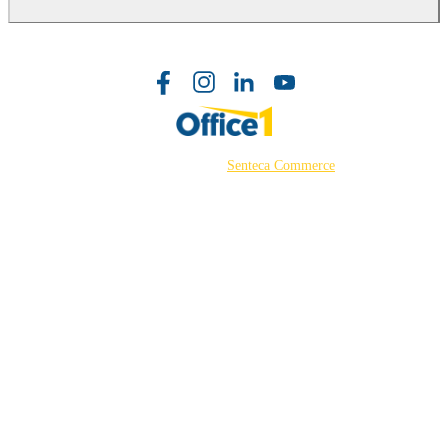
©2026 Powered by
Senteca Commerce
Готови за работа още от
кутията
Готов за работа със защита на принтера
от професионално ниво и
предварително конфигурирани