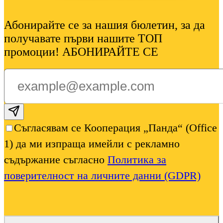
Абонирайте се за нашия бюлетин, за да
получавате първи нашите ТОП
промоции! АБОНИРАЙТЕ СЕ
Subscribe email
Съгласявам се Кооперация „Панда“ (Office
1) да ми изпраща имейли с рекламно
съдържание съгласно
Политика за
поверителност на личните данни (GDPR)