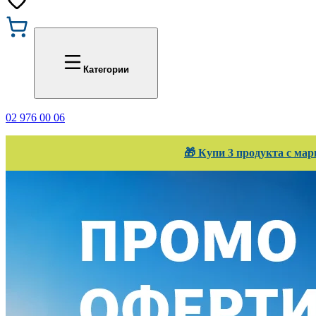
Промоции
Office 1
Категории
02 976 00 06
🎁 Купи 3 продукта с мар