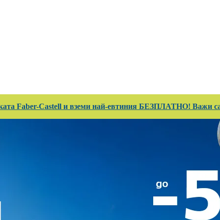
 Club
Магазини
Каталози
Услуги
Реализ
ката Faber-Castell и вземи най-евтиния БЕЗПЛАТНО! Важи сам