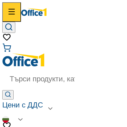
Търси продукти, категории...
Цени с ДДС
BG