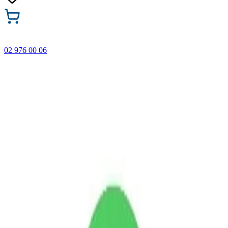
02 976 00 06
🎁 Купи 3 продукта с марката Faber-Castell и вземи
най-евтиния БЕЗПЛАТНО! Важи само онлайн до
31.08.2026 г.