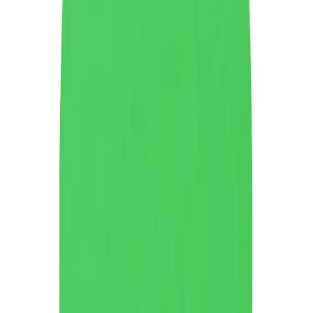
B2
Цвят
Бежов
Бордо
Виолетов
Жълт
Зелен
Индиго
Кафяв
Морскосин
Оранжев
Портокал
Пясък
Розов
Светлозелен
Светлокафяв
Светлосив
Светлосин
Син
Тъмнокафяв
Тъмнолилав
Тъмнорозов