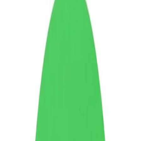
Начало
/
Образование
/
Художествени Материал
Fabriano Картон Colore, 70 x