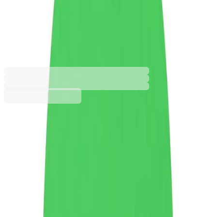
100 cm, 200 g/m2, № 230,
тревистозелен
1530100092
Баркод: 3800052729808
2,99 €
5,84 лв.
Купи
Грамаж [g/m2]
140
200
220
Формат
B1