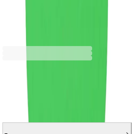
Тъмносив
Тъмносин
Червен
Черен
2,99 €
5,84 лв.
Ценa с ДДС