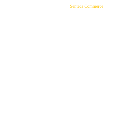
©2026 Powered by
Senteca Commerce