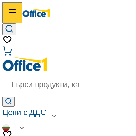
Търси продукти, категории...
Цени с ДДС
BG