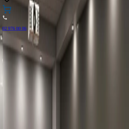
02 976 00 06
🎁 Купи 3 продукта с марката Faber-Castell и вземи
най-евтиния БЕЗПЛАТНО! Важи само онлайн до
31.08.2026 г.