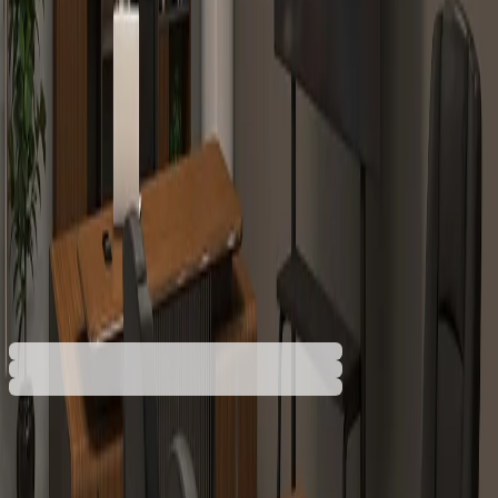
Монтаж
13,75 €
Услугата е пожелателна. Включва
25,00 € мин
монтирането на артикула на адреса за
доставка. Монтажът се извършва по график
и може да не се изпълнява в деня за доставка
и разнос.
196,27 €
383,87 лв.
Купи
196,27 €
383,87 лв.
Ценa с ДДС