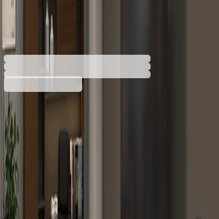
130 kg, черен
4010140228
Баркод: 3800052714934
Допълнителни услуги
Цената се изчислява в количката
Разнос
3,72 €
Услугата е пожелателна. Включва внасяне на
20,00 € мин
поръчката в сградата и качването ѝ до
определен от получателя етаж. Ако услугата
не бъде избрана, поръчката ще бъде
доставена до входа на сградата.