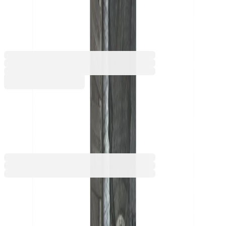
Gateway, геймърски, 4 mm
2045200049
Баркод: 8590669156122
7,36 €
14,39 лв.
Купи
7,36 €
14,39 лв.
Ценa с ДДС