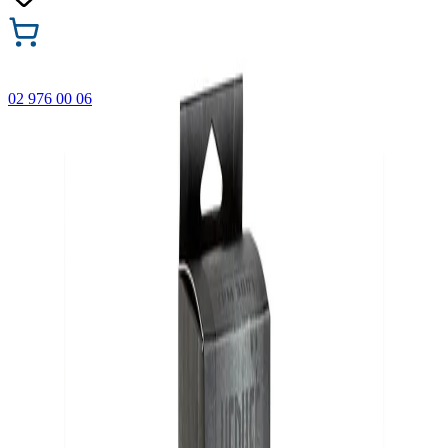
02 976 00 06
🎁 Купи 3 продукта с марката Faber-Castell и вземи
най-евтиния БЕЗПЛАТНО! Важи само онлайн до
31.08.2026 г.