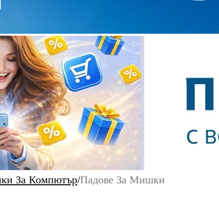
ки За Компютър
/
Падове За Мишки