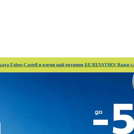
 Club
Магазини
Каталози
Услуги
Реализ
ката Faber-Castell и вземи най-евтиния БЕЗПЛАТНО! Важи сам