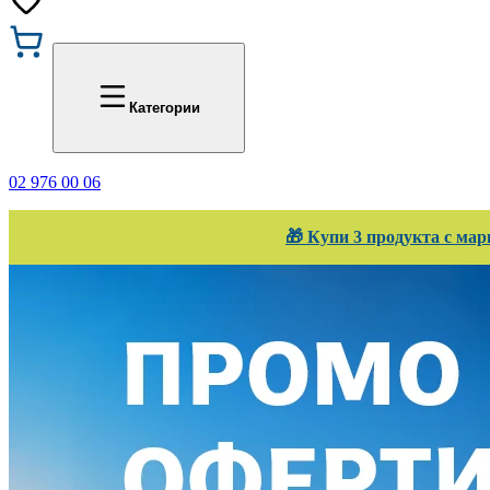
Промоции
Office 1
Категории
02 976 00 06
🎁 Купи 3 продукта с мар