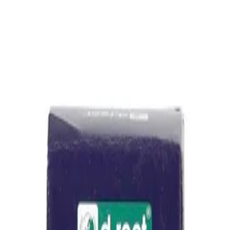
ериали
/
Печати И Номератори
/
Тампони И Маст