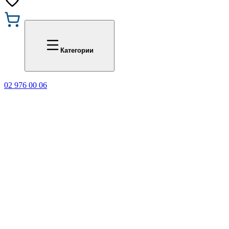
Промоции
Office 1
Категории
02 976 00 06
🎁 Купи 3 продукта с мар