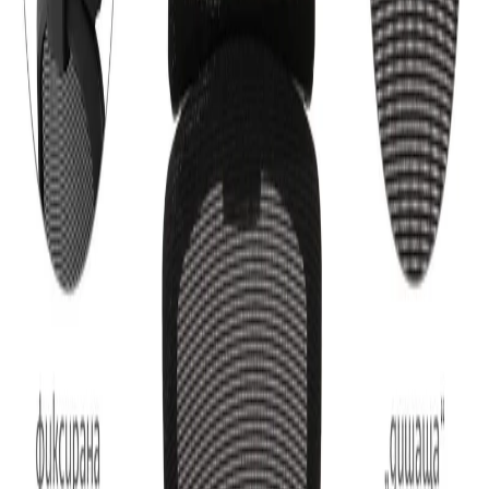
Начало
/
Мебели
/
Столове
/
Директорски Столов