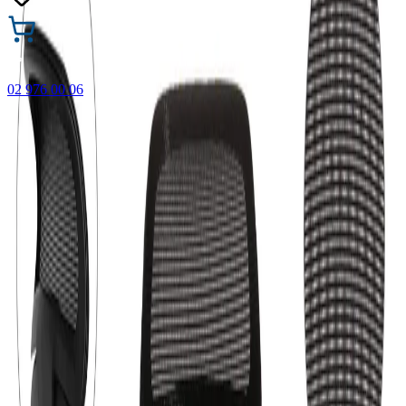
02 976 00 06
🎁 Купи 3 продукта с марката Faber-Castell и вземи
най-евтиния БЕЗПЛАТНО! Важи само онлайн до
31.08.2026 г.