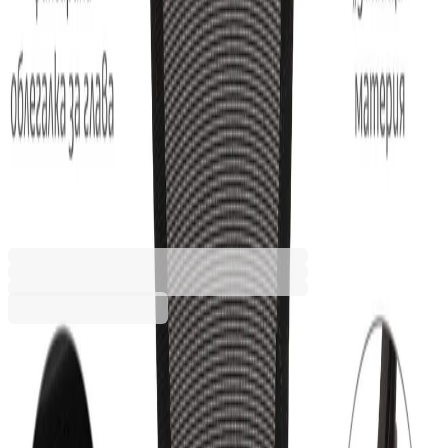
Директорски стол RFG Best
HB, дамаска и меш, Tilt
механизъм, до 120 kg,
тъмносиня седалка,
тъмносиня облегалка
4010140526
Баркод: 3800052795605
Допълнителни услуги
Цената се изчислява в количката