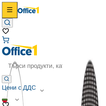
Търси продукти, категории...
Цени с ДДС
BG