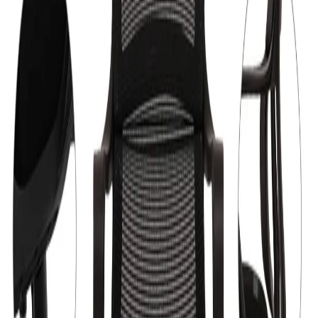
Разнос
3,72 €
Услугата е пожелателна. Включва внасяне на
20,00 € мин
поръчката в сградата и качването ѝ до
определен от получателя етаж. Ако услугата
не бъде избрана, поръчката ще бъде
доставена до входа на сградата.
Монтаж
13,75 €
Услугата е пожелателна. Включва
25,00 € мин
монтирането на артикула на адреса за
доставка. Монтажът се извършва по график
и може да не се изпълнява в деня за доставка
и разнос.
177,86 €
347,87 лв.
Купи
Цвят
Сив
Тъмносин