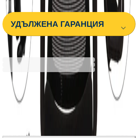
Черен
Черен/Сив
УДЪЛЖЕНА ГАРАНЦИЯ
177,86 €
347,87 лв.
Ценa с ДДС