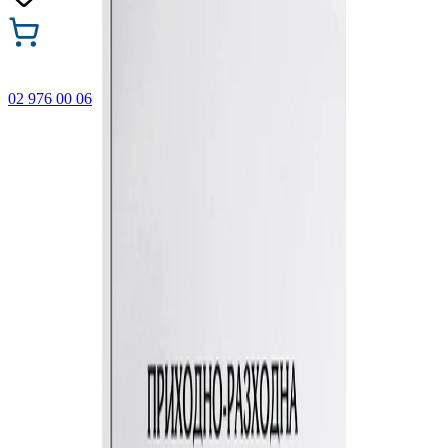
02 976 00 06
🎁 Купи 3 продукта с марката Faber-Castell и вземи
най-евтиния БЕЗПЛАТНО! Важи само онлайн до
31.08.2026 г.