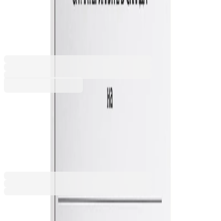
листа
1565120125
Баркод: 1504001170
4,28 €
8,38 лв.
Купи
4,28 €
8,38 лв.
Ценa с ДДС