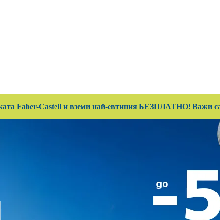
 Club
Магазини
Каталози
Услуги
Реализ
ката Faber-Castell и вземи най-евтиния БЕЗПЛАТНО! Важи сам