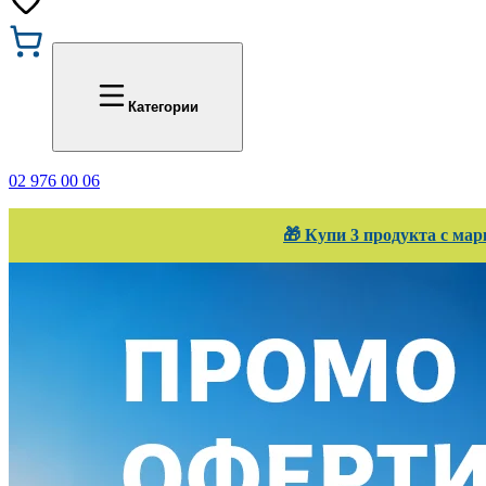
Промоции
Office 1
Категории
02 976 00 06
🎁 Купи 3 продукта с мар