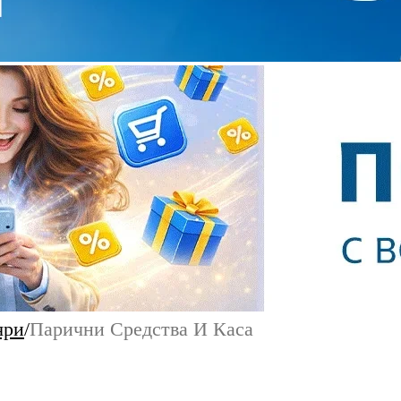
яри
/
Парични Средства И Каса