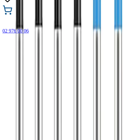
02 976 00 06
🎁 Купи 3 продукта с марката Faber-Castell и вземи
най-евтиния БЕЗПЛАТНО! Важи само онлайн до
31.08.2026 г.