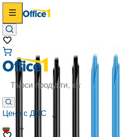
Търси продукти, категории...
Цени с ДДС
BG