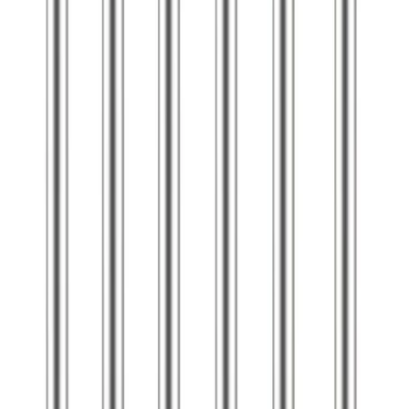
Начало
/
Офис Консумативи
/
Пишещи Средства
Office 1 Пълнител за