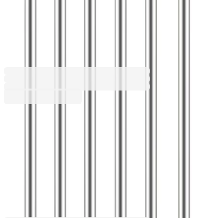
химикалка, тип Parker,
метален, 0.5 mm, син
1005240129
Баркод: 3801059017738
0,78 €
1,53 лв.
Купи
Цвят
Син
Черен
0,78 €
1,53 лв.
Ценa с ДДС