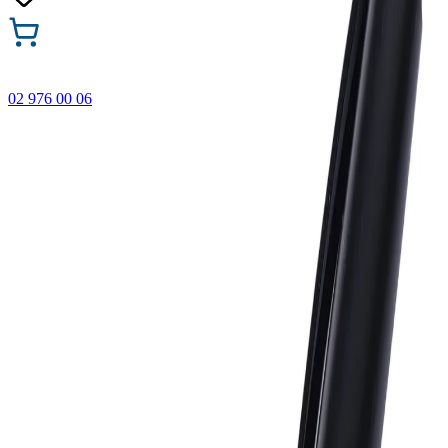
02 976 00 06
🎁 Купи 3 продукта с марката Faber-Castell и вземи
най-евтиния БЕЗПЛАТНО! Важи само онлайн до
31.08.2026 г.