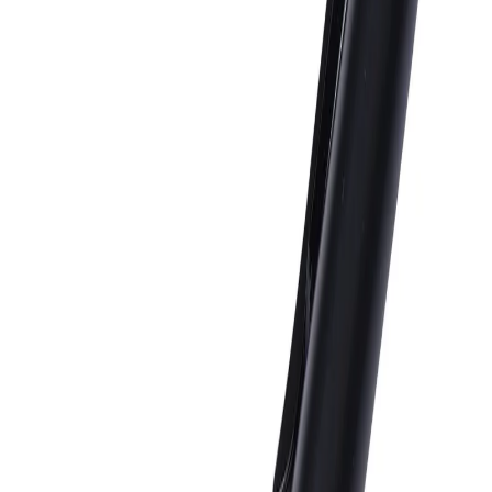
Начало
/
Рекламни Материали
/
Пишещи Средст
Office 1 Химикалка Rush,