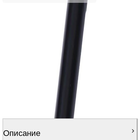
Персонализирай продукта
Качете изображение и поръчайте вашия персонализиран
продукт още днес! Превърнете всяка покупка в нещо
специално и уникално за Вас.
Персонализирай
Описание