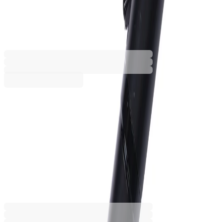
метална, черна
6110120122
Баркод: 3801059003199
3,98 €
7,79 лв.
Купи
Тип
Ролер
Химикалка
3,98 €
7,79 лв.
Ценa с ДДС