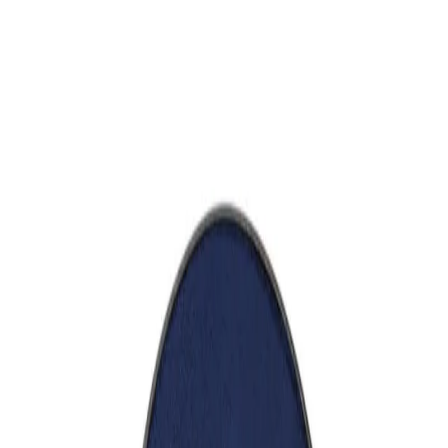
Начало
/
Офис Консумативи
/
Канцеларски Мат
Colop Тампон за джобен