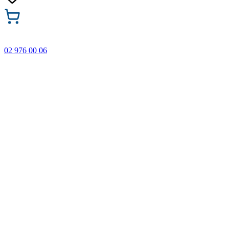
02 976 00 06
🎁 Купи 3 продукта с марката Faber-Castell и вземи
най-евтиния БЕЗПЛАТНО! Важи само онлайн до
31.08.2026 г.