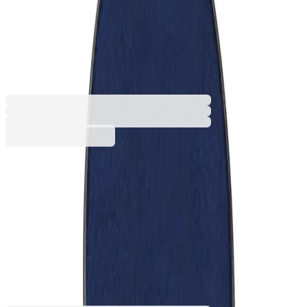
печат Pocket Stamp R 40, 40
mm, син
1085220451
Баркод: 1550000102024
9,59 €
18,75 лв.
Купи
Размери на отпечатъка (Ш х В) [cm]
3 х 3
4 х 4
9,59 €
18,75 лв.
Ценa с ДДС