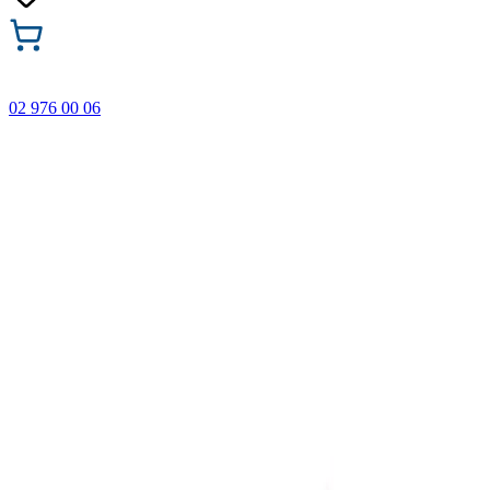
02 976 00 06
🎁 Купи 3 продукта с марката Faber-Castell и вземи
най-евтиния БЕЗПЛАТНО! Важи само онлайн до
31.08.2026 г.