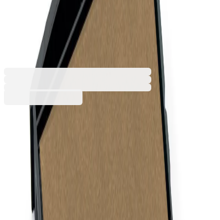
печат E/2600, 58 x 37 mm,
ненамастилен, сух
1085220518
Баркод: 1804006700
9,59 €
18,75 лв.
Купи
Размери на отпечатъка (Ш х В) [cm]
10.6 х 5.5
4.1 х 2.4
4.5 х 3
5.8 х 3.7
6.8 х 4.9
7.9 х 3.4