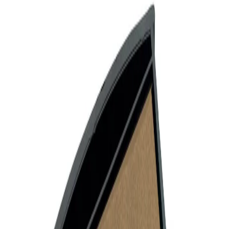
Начало
/
Офис Консумативи
/
Канцеларски Мат
Colop Тампон за автоматичен