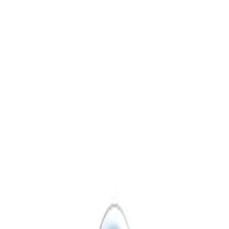
Начало
/
Офис Консумативи
/
Канцеларски Мат
Colop Тампон Woodies,