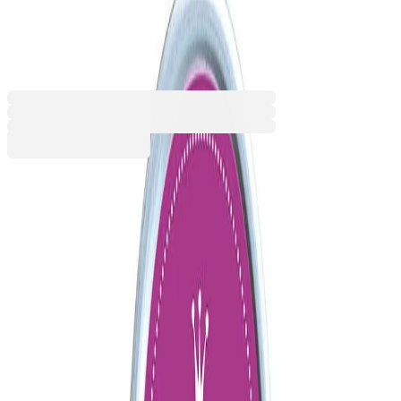
Beautiful Berry
1085220039
Баркод: 8712938069654
10,79 €
21,10 лв.
Купи
Цвят на мастилото
Балансирано синьо
Декоративна маслина
Дълбок мрак
Еловa гора
Зелен скакалец
Карибски поток
Кралска роза