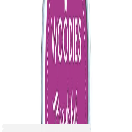
Красива боровинка
Късметлийски лайм
Мек камък
Обаятелен мед
Обичлива лавандула
Оранжева пустош
Ориенталско оранжево
Паническо розово
Прекрасна магнолия
Приказна жаба
Сладко слънце
Спокоен облак
Стилно какао
Тихо море
Фонтан на спомени
Хубаво розово
Чудно вино
Ярък плаж
10,79 €
21,10 лв.
Ценa с ДДС