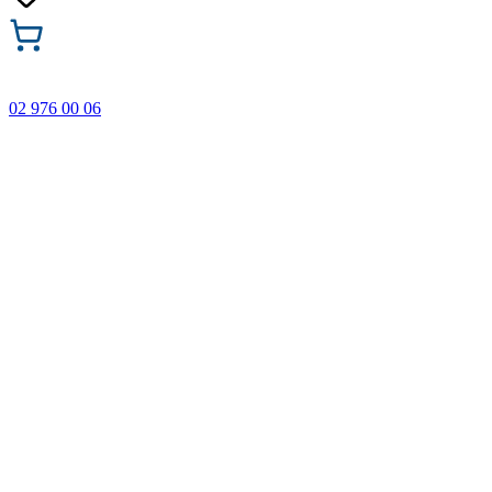
02 976 00 06
🎁 Купи 3 продукта с марката Faber-Castell и вземи
най-евтиния БЕЗПЛАТНО! Важи само онлайн до
31.08.2026 г.