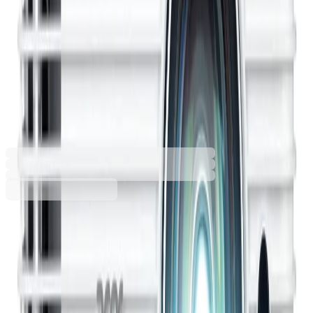
Проектор Acer S1286H,
късофокусен, DLP, 3500 lm,
1024 x 768, HDMI, VGA, 4:3,
220 Watt, 3.1 kg, бял
2085100076
Баркод: 4713883594066
Допълнителни услуги
Цената се изчислява в количката
Инсталация
120,00 €
Услугата е пожелателна. Включва