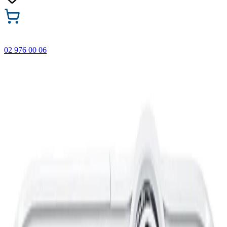
02 976 00 06
🎁 Купи 3 продукта с марката Faber-Castell и вземи
най-евтиния БЕЗПЛАТНО! Важи само онлайн до
31.08.2026 г.