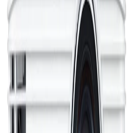
Начало
/
Техника
/
Дисплеи И Устройства За Ди