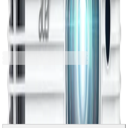
инсталация на избраният продукт.
144,00 € мин
521,46 €
1019,89 лв.
Купи
521,46 €
1019,89 лв.
Ценa с ДДС