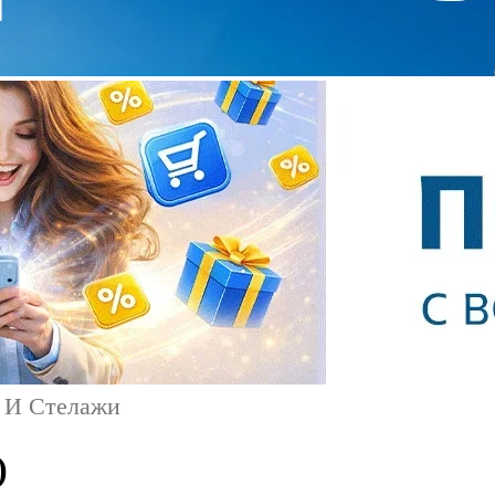
 И Стелажи
)