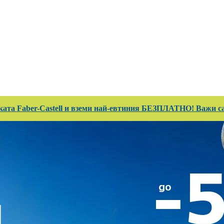
 Club
Магазини
Каталози
Услуги
Реализ
ката Faber-Castell и вземи най-евтиния БЕЗПЛАТНО! Важи сам