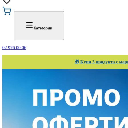
Промоции
Office 1
Категории
02 976 00 06
🎁 Купи 3 продукта с мар