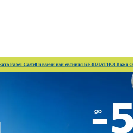
 Club
Магазини
Каталози
Услуги
Реализ
ката Faber-Castell и вземи най-евтиния БЕЗПЛАТНО! Важи сам