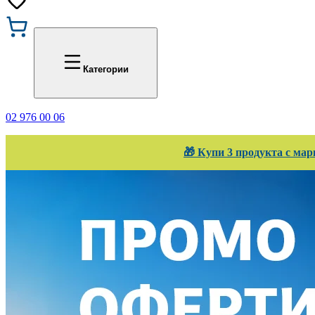
Промоции
Office 1
Категории
02 976 00 06
🎁 Купи 3 продукта с мар