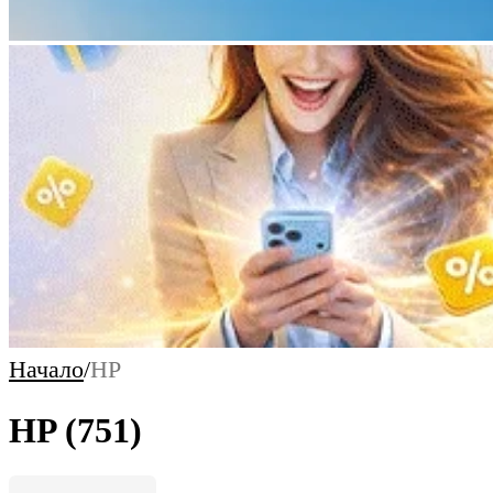
Начало
/
HP
HP
(751)