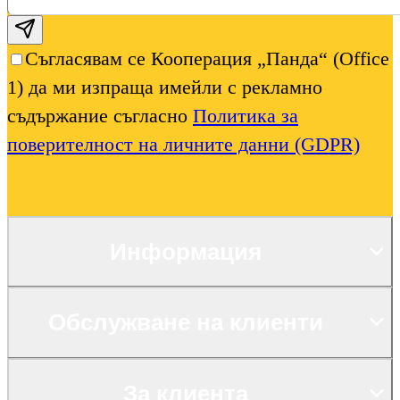
Subscribe email
Съгласявам се Кооперация „Панда“ (Office
1) да ми изпраща имейли с рекламно
съдържание съгласно
Политика за
поверителност на личните данни (GDPR)
Информация
Обслужване на клиенти
За клиента