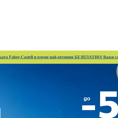
 Club
Магазини
Каталози
Услуги
Реализ
ката Faber-Castell и вземи най-евтиния БЕЗПЛАТНО! Важи сам