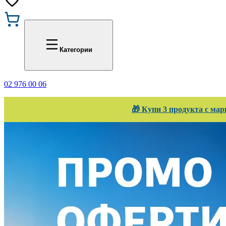
Промоции
Office 1
Категории
02 976 00 06
🎁 Купи 3 продукта с мар