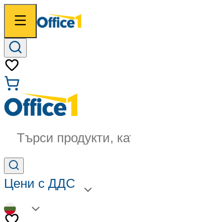
Търси продукти, категории...
Цени с ДДС
BG