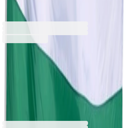
8134100004
Баркод: 2800052732502
4,98 €
9,74 лв.
Купи
Размер
130 х 215 cm
40 х 60 cm
70 х 120 cm
90 х 150 cm
4,98 €
9,74 лв.
Ценa с ДДС