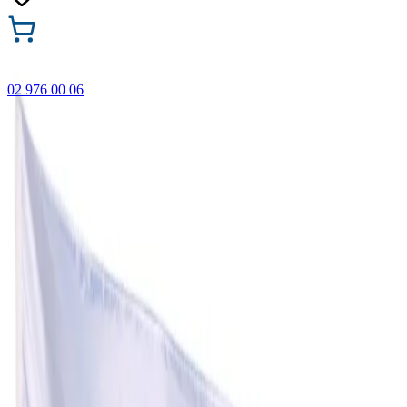
02 976 00 06
🎁 Купи 3 продукта с марката Faber-Castell и вземи
най-евтиния БЕЗПЛАТНО! Важи само онлайн до
31.08.2026 г.