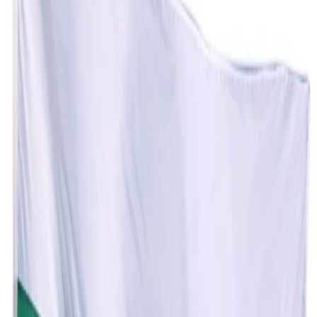
Начало
/
Образование
/
Училища
/
За Класната С
No Brand
Знаме на България, 40 х 60
cm