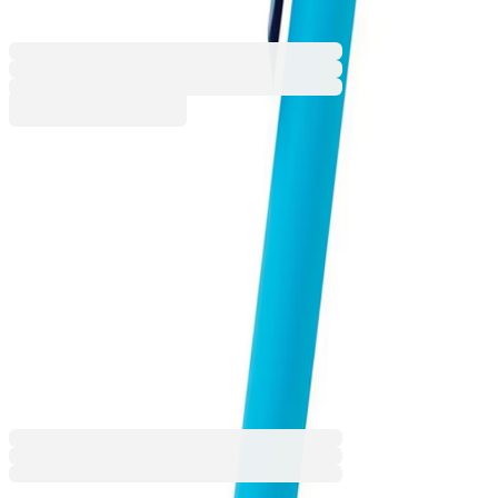
6110100045
Баркод: 8714612120651
0,91 €
1,78 лв.
Купи
Цвят на корпуса
Бял
Син
Червен
Черен
0,91 €
1,78 лв.
Ценa с ДДС