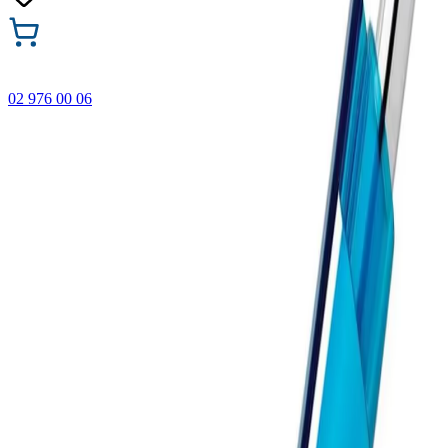
02 976 00 06
🎁 Купи 3 продукта с марката Faber-Castell и вземи
най-евтиния БЕЗПЛАТНО! Важи само онлайн до
31.08.2026 г.