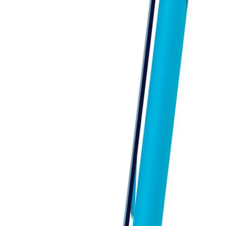
Начало
/
Рекламни Материали
/
Пишещи Средст
XINDAO - XD
XD Химикалка X8, синя