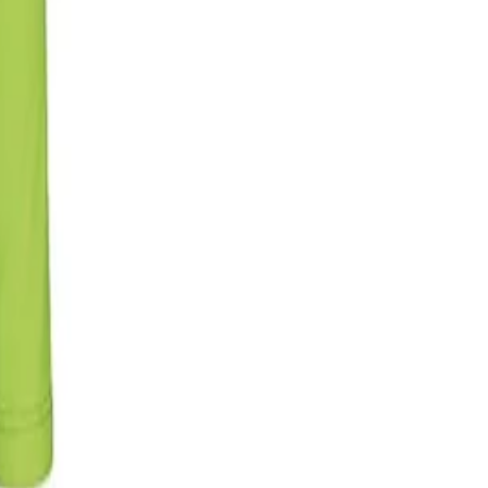
 прави изключително подходящ за интензивни спортни дейности.
бно прилягане.
 безопасност и висок стандарт на текстила.