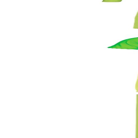
6620121472
50,30 €
98,39 лв.
Ценa с ДДС
По заявка
Футболен екип Errea Marvin, унисекс, размер M, 
6620121166
24,54 €
48,00 лв.
Ценa с ДДС