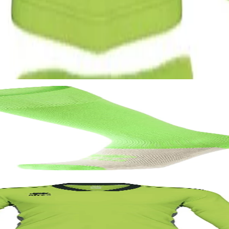
ени
134-144 cm, неоновозелен