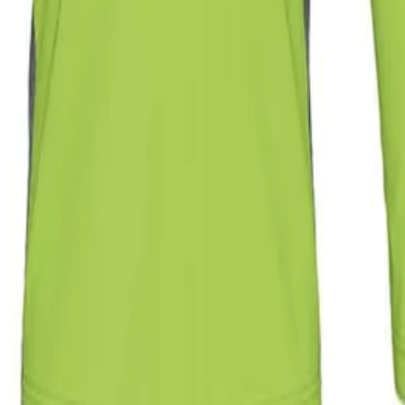
 изработен от леки и деликатни към кожата материали, което го
астичната талия с връзка при шортите гарантира стабилно и удо
 и притежават сертификат Oeko-Tex® Standard 100, удостоверяващ
ртава качеството на екипа.