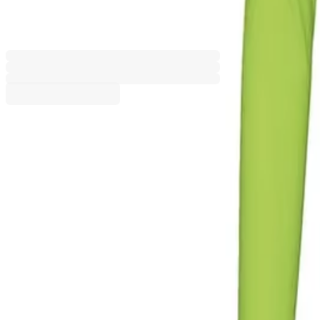
6620121447
Баркод: 2800052888759
Размер
2XL
L
M
S
XL
Цвят
Неоновожълт
Неоновозелен
Оранжев
Циан
Черен
50,30 €
98,39 лв.
Ценa с ДДС