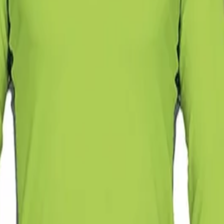
кипи
/
Вратарски Екип Errea Jerzy, Унисекс, Ра
нисекс, размер M, неоновозелен