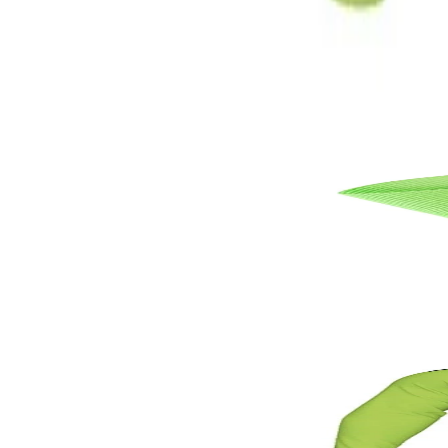
Цвят
Неоновозелен
Размер
M
Свързани продукти
По заявка
Футболни чорапи Errea, размер 42-46, неоновозел
6620121372
12,26 €
23,99 лв.
Ценa с ДДС
По заявка
Вратарски екип Errea Jerzy, детски, размер XXS, 