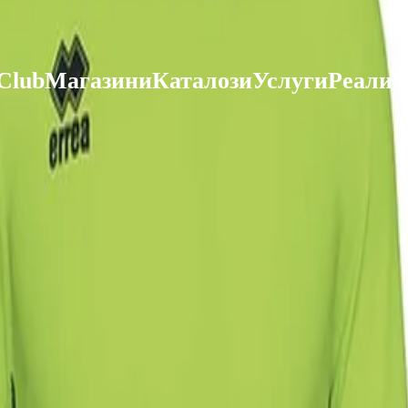
 Club
Магазини
Каталози
Услуги
Реализ
ката Faber-Castell и вземи най-евтиния БЕЗПЛАТНО! Важи сам