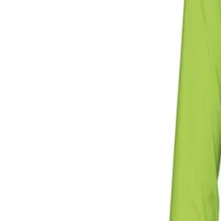
Начало
/
Образование
/
Училища
/
Униформи И Е
No Brand
Вратарски екип Errea Jerzy, у