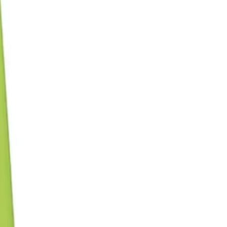
змер M, Неоновозелен