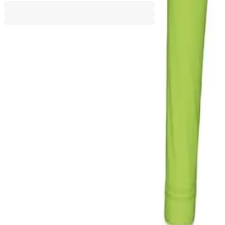
Добави към сравнение
Описание
Вратарският екип, състоящ се от блуза и къси панталони, е
Стандартната кройка осигурява свобода на движенията, а ел
И двата елемента от екипа са изработени от 100% полиестер
Дискретното лого на Errea допълва спортния дизайн и подче
Може да видите таблица с размерите
тук.
Спецификации