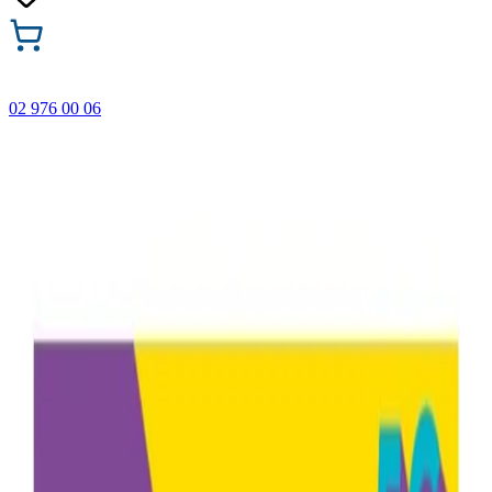
02 976 00 06
🎁 Купи 3 продукта с марката Faber-Castell и вземи
най-евтиния БЕЗПЛАТНО! Важи само онлайн до
31.08.2026 г.