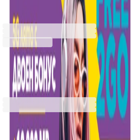
3510140658
Баркод: 3800853001042
7,00 €
13,69 лв.
Купи
7,00 €
13,69 лв.
Ценa с ДДС