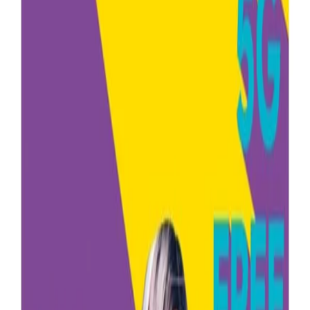
Начало
/
Техника
/
Мобилни Телефони
/
Аксесоар
Vivacom
Vivacom Предплатен пакет
Free 2 Go