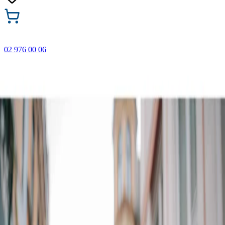
02 976 00 06
🎁 Купи 3 продукта с марката Faber-Castell и вземи
най-евтиния БЕЗПЛАТНО! Важи само онлайн до
31.08.2026 г.