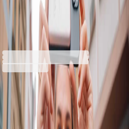
Charge 'n' Go, магнитна,
10000 mAh, USB Type-C,
розова
2101050035
Баркод: 023942322481
38,39 €
75,08 лв.
Купи
Цвят
Зелен
Розов
Сив
Син