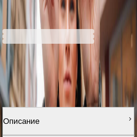
Черен
38,39 €
75,08 лв.
Ценa с ДДС
Описание