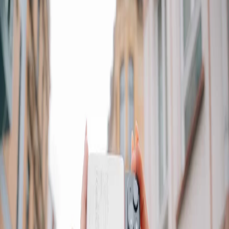
Начало
/
Техника
/
Мобилни Телефони
/
Аксесоар
Външна батерия Verbatim