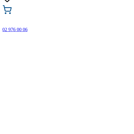
02 976 00 06
🎁 Купи 3 продукта с марката Faber-Castell и вземи
най-евтиния БЕЗПЛАТНО! Важи само онлайн до
31.08.2026 г.