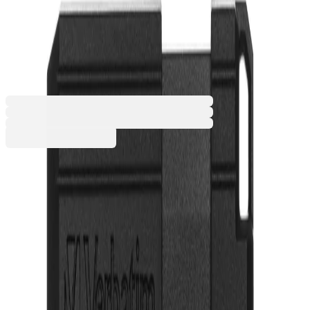
Pinstripe, USB 2.0, 64 GB,
черна
2065340050
Баркод: 023942490654
10,79 €
21,10 лв.
Купи
Капацитет [GB]
16
32
64
10,79 €
21,10 лв.