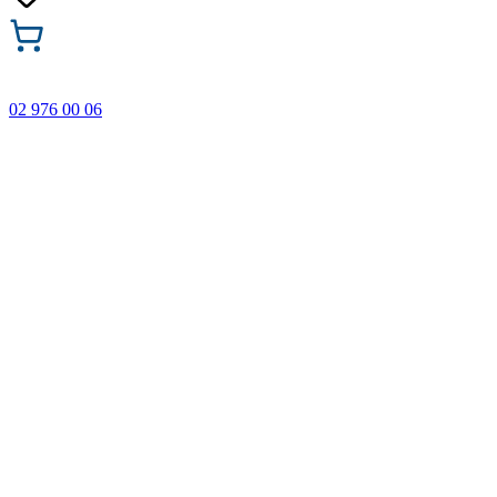
02 976 00 06
🎁 Купи 3 продукта с марката Faber-Castell и вземи
най-евтиния БЕЗПЛАТНО! Важи само онлайн до
31.08.2026 г.