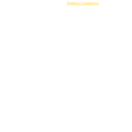
©2026 Powered by
Senteca Commerce