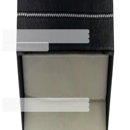
пишещи средства
6145260008
Баркод: 3801059003021
6,13 €
11,99 лв.
Купи
6,13 €
11,99 лв.
Ценa с ДДС