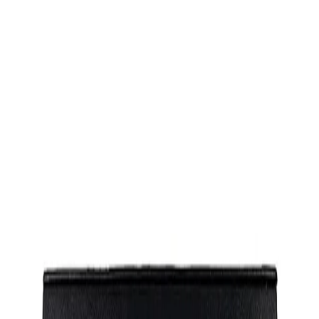
Начало
/
Рекламни Материали
/
Пишещи Средст
Office 1 Кутия Velvet, за 2