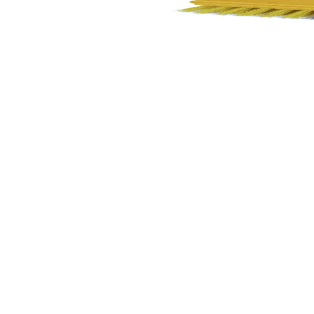
Четка Up, с твърд косъм, с наклон, конусовидна ре
5080120295
2,45 €
4,79 лв.
Ценa с ДДС
Уведоми ме