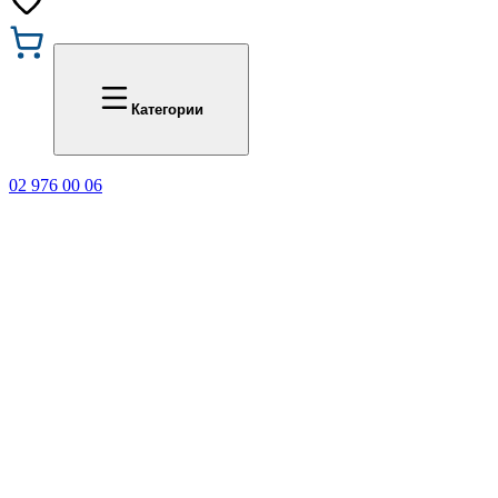
Промоции
Office 1
Категории
02 976 00 06
🎁 Купи 3 продукта с мар