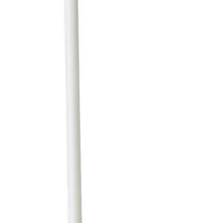
е, Кофи И Колички
/
Лопатка Up С Дълга Дръжк
ustrial, пластмасова, 32 х 25 х