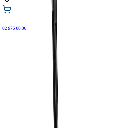
02 976 00 06
🎁 Купи 3 продукта с марката Faber-Castell и вземи
най-евтиния БЕЗПЛАТНО! Важи само онлайн до
31.08.2026 г.