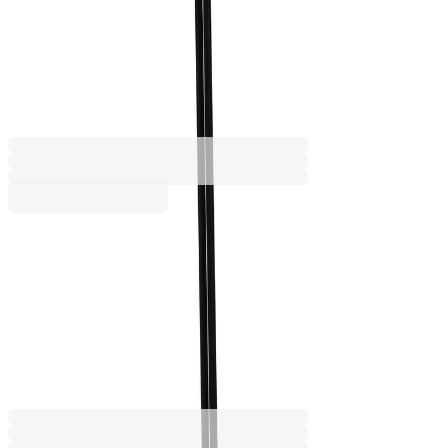
Комплект лопатка Up и
метла Bold, 11 х 29 х 114.5 cm
5080120276
Баркод: 8697420953096
12,26 €
23,99 лв.
Купи
Промоцията е валидна от 31.07.2026 до 31.08.2026 00:00ч
12,26 €
23,99 лв.
15,34 €
Ценa с ДДС