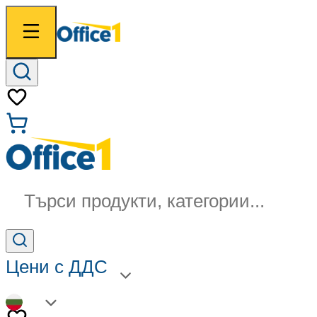
Търси продукти, категории...
Цени с ДДС
BG