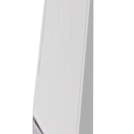
Начало
/
Офис Консумативи
/
Канцеларски Мат
Sworld Органайзер за бюро, с