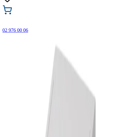
02 976 00 06
🎁 Купи 3 продукта с марката Faber-Castell и вземи
най-евтиния БЕЗПЛАТНО! Важи само онлайн до
31.08.2026 г.