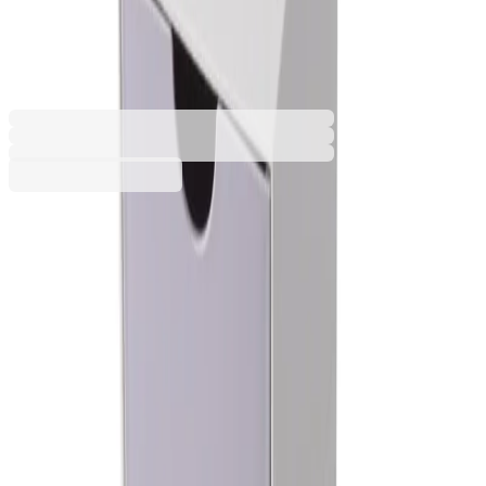
3 чекмеджета, лилав
1060180105
Баркод: 4582750196722
3,67 €
7,18 лв.
Купи
Цвят
Бял
Зелен
Лилав
Розов
Син
Черен
3,67 €
7,18 лв.