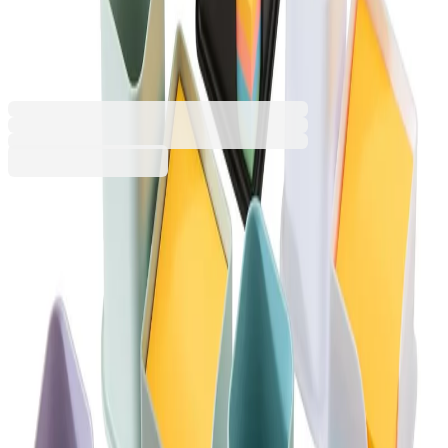
за листчета, 2в1, зелен
1060180092
Баркод: 4582750191734
6,13 €
11,99 лв.
Купи
Цвят
Бял
Зелен
Лилав
Розов
Син
Черен
6,13 €
11,99 лв.