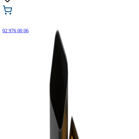
02 976 00 06
🎁 Купи 3 продукта с марката Faber-Castell и вземи
най-евтиния БЕЗПЛАТНО! Важи само онлайн до
31.08.2026 г.