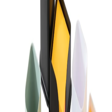
Начало
/
Офис Консумативи
/
Канцеларски Мат
Sworld Моливник с поставка