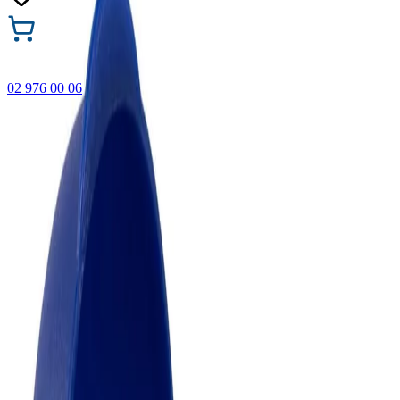
02 976 00 06
🎁 Купи 3 продукта с марката Faber-Castell и вземи
най-евтиния БЕЗПЛАТНО! Важи само онлайн до
31.08.2026 г.