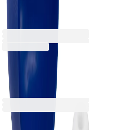
алуминиева, 400 ml
6015180208
Баркод: 8412497741342
9,19 €
17,98 лв.
Купи
9,19 €
17,98 лв.
Ценa с ДДС