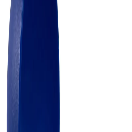
Начало
/
Образование
/
Бутилки И Кутии За Хра
Stor Бутилка Avengers,