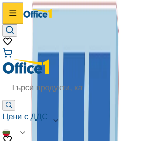
Търси продукти, категории...
Цени с ДДС
BG