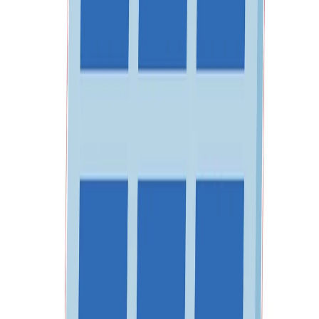
Начало
/
Образование
/
STEM
/
Стикери И Декора
No Brand
STEM Стикер, Зелени
технологии и устойчиво