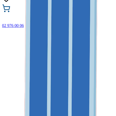
02 976 00 06
🎁 Купи 3 продукта с марката Faber-Castell и вземи
най-евтиния БЕЗПЛАТНО! Важи само онлайн до
31.08.2026 г.