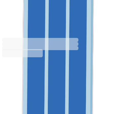
развитие, комплект C1, 80
cm, стикер 2
8501119052_0204
Баркод: 2800052789308
Допълнителни услуги
Цената се изчислява в количката
Монтаж
18,90 €
Услугата е пожелателна. Включва
50,00 € мин
монтирането на артикула на адреса за
доставка. Монтажът се извършва по график
и може да не се изпълнява в деня за доставка