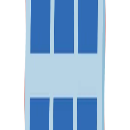
и разнос.
23,00 €
44,99 лв.
Купи
Размери (Ш х В) [mm]
1000 х 1000
1500 х 1500
500 х 500
800 х 800
Купи повече - спести повече
Количество
Ед. цена
Сума
1
23,00 €
44,99 лв.
23,00 €
44,99 лв.
10
20,70 €
40,49 лв.
207,00 €
404,86 лв.
50
16,10 €
31,50 лв.
805,20 €
1574,83 лв.
23,00 €
44,99 лв.
Ценa с ДДС