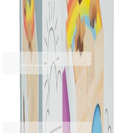
Small Foot Куб за сортиране
Дъга, с геометрични фигури,
дървен
6611060719
Баркод: 4020972117779
31,99 €
62,57 лв.
Купи
31,99 €
62,57 лв.
Ценa с ДДС