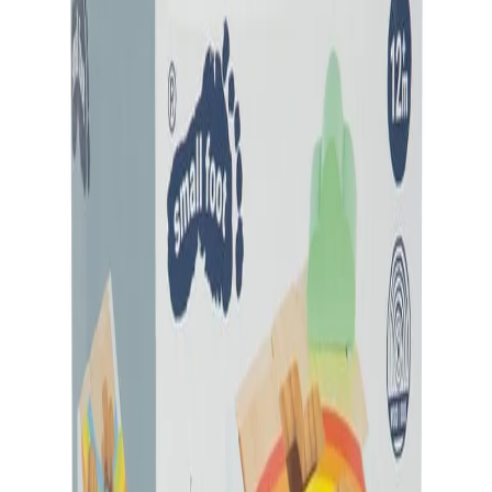
Начало
/
Образование
/
Училища
/
Сензо-Моторно