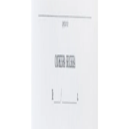
Начало
/
Офис Консумативи
/
Бланки И Формул
No Brand
Служебна бележка