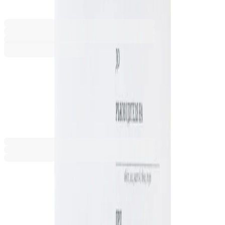
1565100125
Баркод: 3800211560273
0,79 €
1,55 лв.
Купи
0,79 €
1,55 лв.
Ценa с ДДС