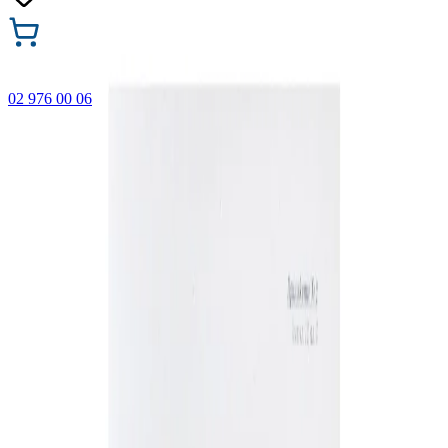
02 976 00 06
🎁 Купи 3 продукта с марката Faber-Castell и вземи
най-евтиния БЕЗПЛАТНО! Важи само онлайн до
31.08.2026 г.