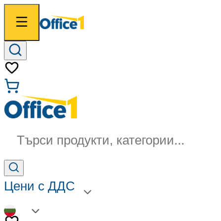
Търси продукти, категории...
Цени с ДДС
BG