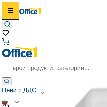
Търси продукти, категории...
Цени с ДДС
BG