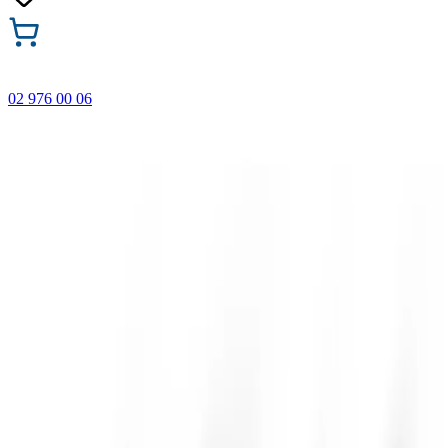
02 976 00 06
🎁 Купи 3 продукта с марката Faber-Castell и вземи
най-евтиния БЕЗПЛАТНО! Важи само онлайн до
31.08.2026 г.