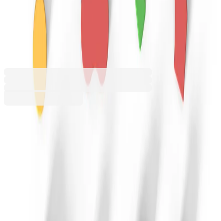
правоъгълна, екокожа, 120 х
60 х 43 cm, жълта
4030100282
Баркод: 3800052775188
Допълнителни услуги
Цената се изчислява в количката
Монтаж
13,75 €
Услугата е пожелателна. Включва
25,00 € мин
монтирането на артикула на адреса за
доставка. Монтажът се извършва по график
и може да не се изпълнява в деня за доставка