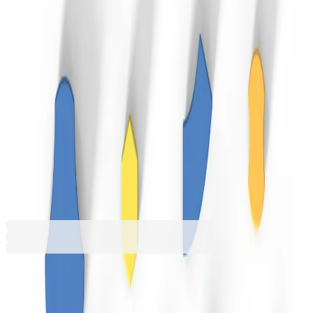
и разнос.
196,27 €
383,87 лв.
Купи
Цвят
Графит
Жълт
Зелен
Син
Червен
196,27 €
383,87 лв.
Ценa с ДДС