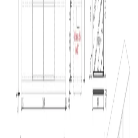
51,54 €
Услугата е пожелателна. Включва
50,00 € мин
монтирането на артикула на адреса за
доставка. Монтажът се извършва по график
и може да не се изпълнява в деня за доставка
и разнос.
907,44 €
1774,80 лв.
Купи
Височина [mm]
1500
840
Дължина [mm]
2000
800
Цвят
Бял
Бял/Бряст
907,44 €
1774,80 лв.