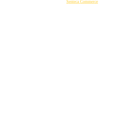
©2026 Powered by
Senteca Commerce