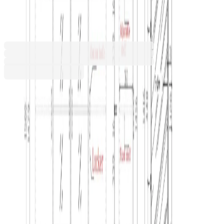
400 х 1500 mm, ПДЧ, бял
4015280234
Допълнителни услуги
Цената се изчислява в количката
Разнос
111,36 €
Услугата е пожелателна. Включва внасяне на
20,00 € мин
поръчката в сградата и качването ѝ до
определен от получателя етаж. Ако услугата
не бъде избрана, поръчката ще бъде
доставена до входа на сградата.
Монтаж