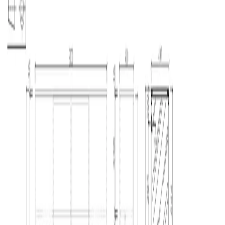
Начало
/
Мебели
/
Офис Мебели
/
Офис Шкафове
Шкаф RFG Monaco, 2000 х