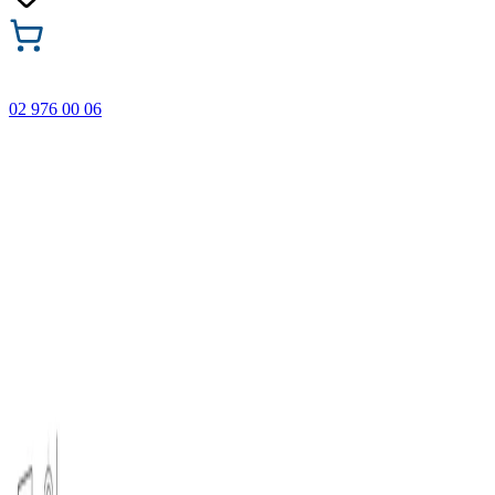
02 976 00 06
🎁 Купи 3 продукта с марката Faber-Castell и вземи
най-евтиния БЕЗПЛАТНО! Важи само онлайн до
31.08.2026 г.