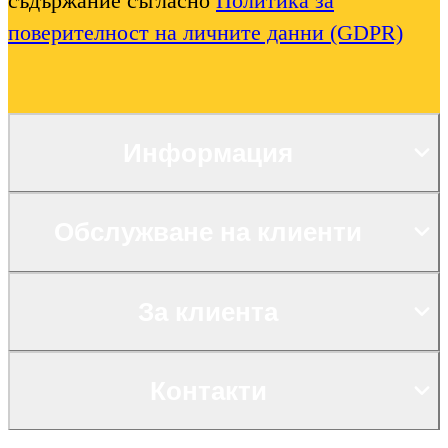
съдържание съгласно
Политика за
поверителност на личните данни (GDPR)
Информация
Обслужване на клиенти
За клиента
Контакти