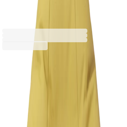
промазка, 160 L, жълт
4030120136
Баркод: 2800052818824
Допълнителни услуги
Цената се изчислява в количката
Разнос
1,12 €
Услугата е пожелателна. Включва внасяне на
20,00 € мин
поръчката в сградата и качването ѝ до
определен от получателя етаж. Ако услугата
не бъде избрана, поръчката ще бъде
доставена до входа на сградата.