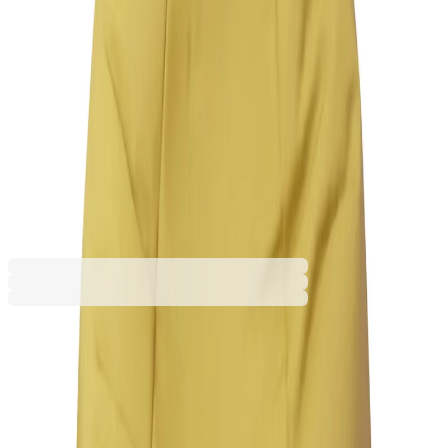
79,70 €
155,89 лв.
Купи
Цвят
Жълт
Зелен
Син
Червен
79,70 €
155,89 лв.
Ценa с ДДС