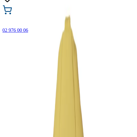
02 976 00 06
🎁 Купи 3 продукта с марката Faber-Castell и вземи
най-евтиния БЕЗПЛАТНО! Важи само онлайн до
31.08.2026 г.