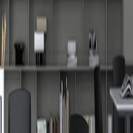
Начало
/
Мебели
/
Столове
/
Посетителски Столо