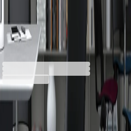
Посетителски стол RFG
Sweet Black, полипропилен,
до 120 kg, черен, 4 броя в
комплект
4010100484
Баркод: 3800052790785
Допълнителни услуги
Цената се изчислява в количката
Разнос
5,94 €