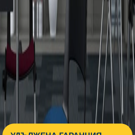
Услугата е пожелателна. Включва внасяне на
20,00 € мин
поръчката в сградата и качването ѝ до
определен от получателя етаж. Ако услугата
не бъде избрана, поръчката ще бъде
доставена до входа на сградата.
Монтаж
22,33 €
Услугата е пожелателна. Включва
50,00 € мин
монтирането на артикула на адреса за
доставка. Монтажът се извършва по график
и може да не се изпълнява в деня за доставка
и разнос.
441,52 €
863,53 лв.
Купи
Цвят
Бял
Черен