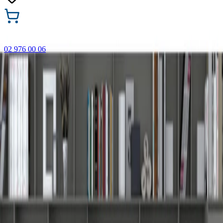
02 976 00 06
🎁 Купи 3 продукта с марката Faber-Castell и вземи
най-евтиния БЕЗПЛАТНО! Важи само онлайн до
31.08.2026 г.