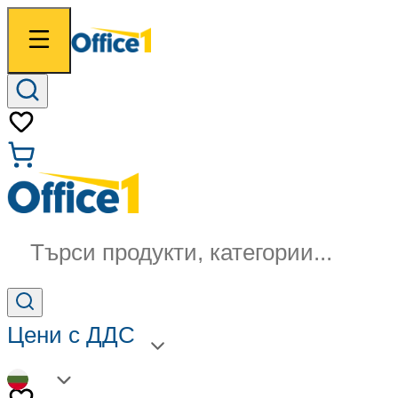
Търси продукти, категории...
Цени с ДДС
BG