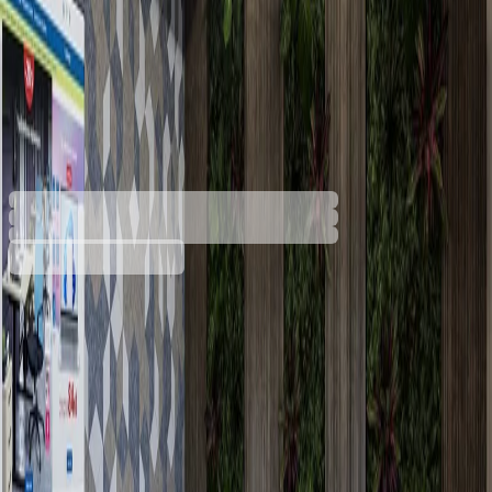
Диван RFG Megan,
триместен, текстил, метална
основа, сив
4030140233
Баркод: 3800052797043
Допълнителни услуги
Цената се изчислява в количката
Разнос
20,41 €
Услугата е пожелателна. Включва внасяне на
20,00 € мин
поръчката в сградата и качването ѝ до