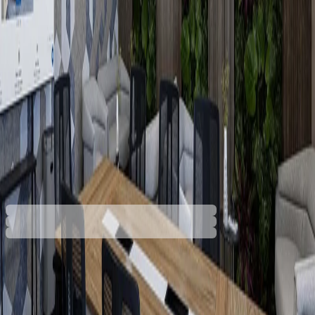
определен от получателя етаж. Ако услугата
не бъде избрана, поръчката ще бъде
доставена до входа на сградата.
704,96 €
1378,79 лв.
Купи
Широчина [mm]
1560
1930
704,96 €
1378,79 лв.
Ценa с ДДС