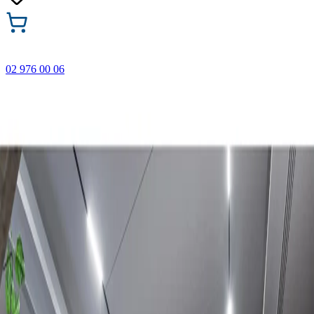
02 976 00 06
🎁 Купи 3 продукта с марката Faber-Castell и вземи
най-евтиния БЕЗПЛАТНО! Важи само онлайн до
31.08.2026 г.