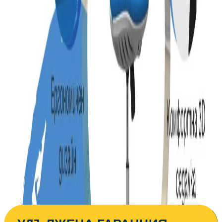
определен от получателя етаж. Ако услугата
не бъде избрана, поръчката ще бъде
доставена до входа на сградата.
Монтаж
6,86 €
Услугата е пожелателна. Включва
25,00 € мин
монтирането на артикула на адреса за
доставка. Монтажът се извършва по график
и може да не се изпълнява в деня за доставка
и разнос.
153,32 €
299,88 лв.
Купи
Цвят
Вишна
Зелен
Син
Черен