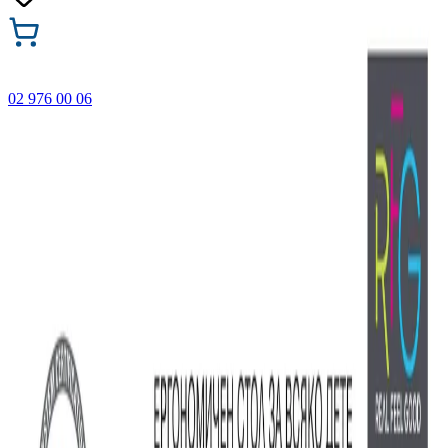
02 976 00 06
🎁 Купи 3 продукта с марката Faber-Castell и вземи
най-евтиния БЕЗПЛАТНО! Важи само онлайн до
31.08.2026 г.