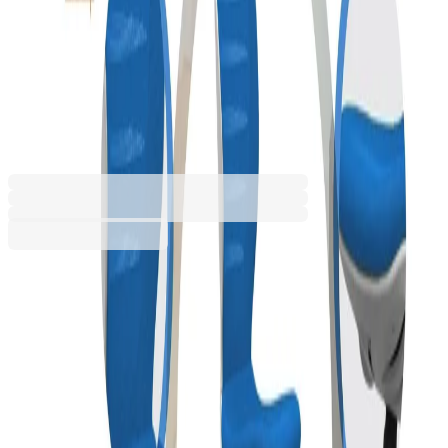
Детски стол RFG Flexy White,
дамаска и меш, синя седалка,
синя облегалка
4010160061
Баркод: 3800052743064
Допълнителни услуги
Цената се изчислява в количката
Разнос
3,72 €
Услугата е пожелателна. Включва внасяне на
20,00 € мин
поръчката в сградата и качването ѝ до